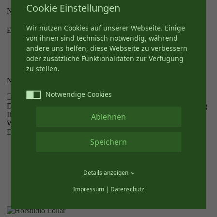
Cookie Einstellungen
Name
*
Wir nutzen Cookies auf unserer Webseite. Einige
E-Mail
*
von ihnen sind technisch notwendig, während
andere uns helfen, diese Webseite zu verbessern
oder zusätzliche Funktionalitäten zur Verfügung
zu stellen.
Nachricht
*
Notwendige Cookies
Die abgesendeten Daten werden nur zum Zweck der Bearbeitung
Ihres Anliegens verarbeitet.
Ablehnen
Weitere Informationen finden Sie in unserer
Datenschutzerklärung
.
*
Speichern
absenden
Details anzeigen
Impressum
|
Datenschutz